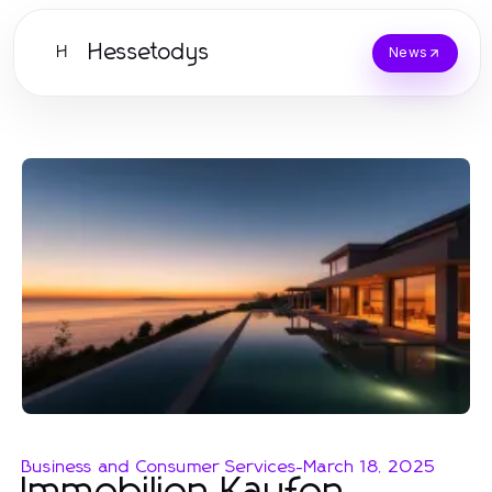
Hessetodys
H
News
Business and Consumer Services
-
March 18, 2025