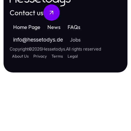
Contact us
Home Page
News
FAQs
Jobs
info
@
hessetodys.de
Copyright
©
2026
Hessetodys
.
All rights reserved
About Us
Privacy
Terms
Legal