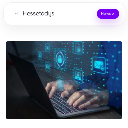
Hessetodys
H
News