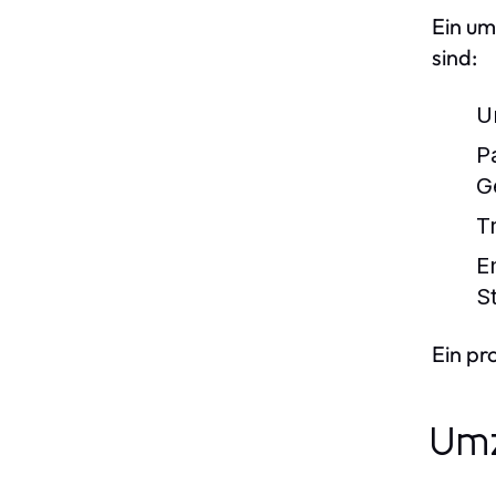
Ein um
sind:
U
P
G
T
E
S
Ein pr
Umz