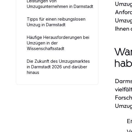
Leistungen von
Umzugs
Umzugsunternehmen in Darmstadt
Anford
Tipps für einen reibungslosen
Umzug 
Umzug in Darmstadt
Ihnen 
Häufige Herausforderungen bei
Umzügen in der
Wissenschaftsstadt
War
Die Zukunft des Umzugsmarktes
ha
in Darmstadt 2026 und darüber
hinaus
Darmst
vielfä
Forsch
Umzugs
E
V