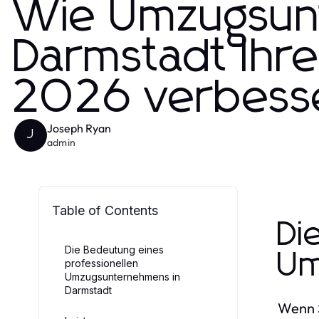
Wie Umzugsu
Darmstadt Ihr
2026 verbess
Joseph Ryan
J
admin
Table of Contents
Di
Die Bedeutung eines
Um
professionellen
Umzugsunternehmens in
Darmstadt
Wenn S