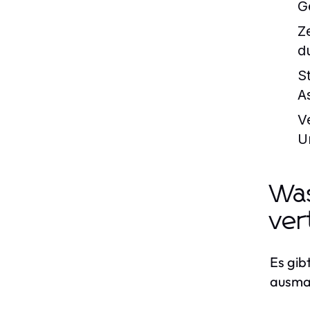
G
Z
d
S
A
V
U
Was
ver
Es gib
ausma