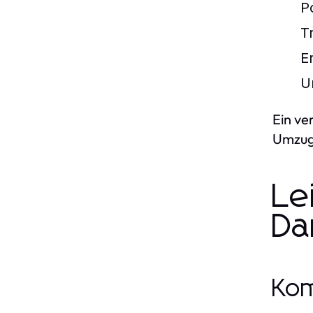
P
T
E
U
Ein ve
Umzug 
Le
Da
Kom