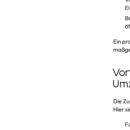
E
B
ö
Ein pr
maßge
Vor
Um
Die Zu
Hier s
F