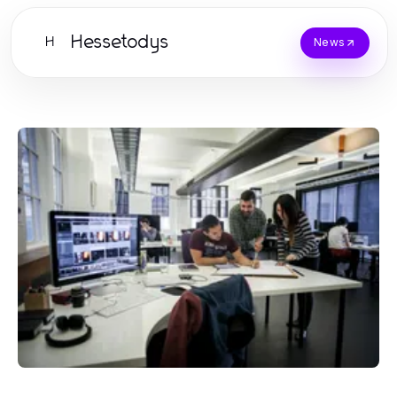
Hessetodys
H
News