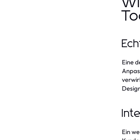
Wi
To
Ech
Eine d
Anpass
verwir
Design
Int
Ein we