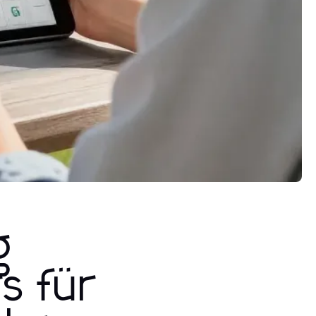
g
s für