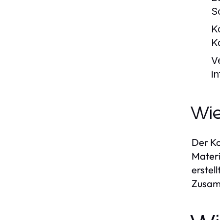
S
K
K
V
in
Wie
Der Ko
Materi
erstel
Zusamm