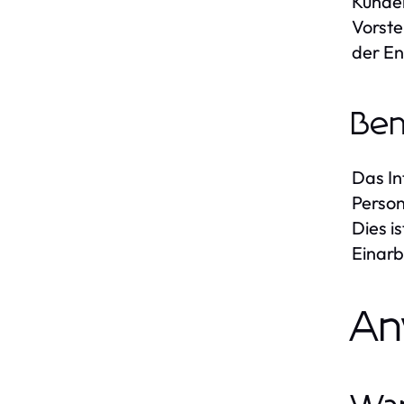
Kunden
Vorste
der En
Ben
Das In
Person
Dies i
Einarb
An