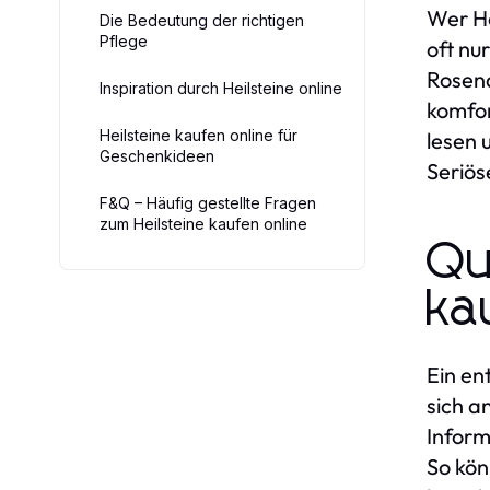
Wer He
Die Bedeutung der richtigen
Pflege
oft nu
Rosenq
Inspiration durch Heilsteine online
komfor
Heilsteine kaufen online für
lesen 
Geschenkideen
Seriös
F&Q – Häufig gestellte Fragen
zum Heilsteine kaufen online
Qu
ka
Ein en
sich a
Inform
So kön