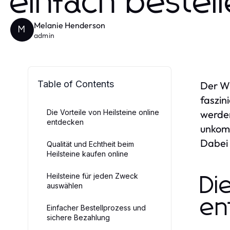
einfach bestel
Melanie Henderson
M
admin
Table of Contents
Der Wu
faszin
Die Vorteile von Heilsteine online
werden
entdecken
unkomp
Dabei 
Qualität und Echtheit beim
Heilsteine kaufen online
Heilsteine für jeden Zweck
Di
auswählen
en
Einfacher Bestellprozess und
sichere Bezahlung